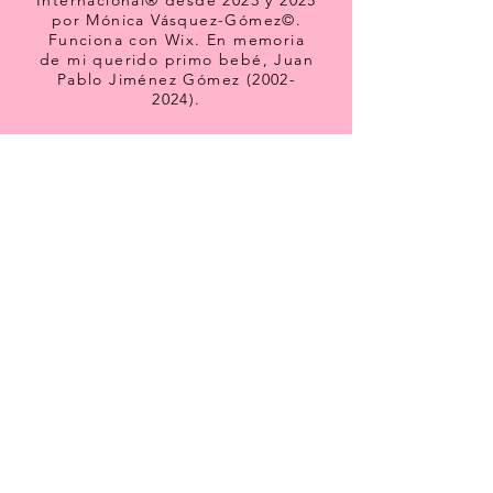
Internacional® desde 2023 y 2025
por Mónica Vásquez-Gómez©.
Funciona con
Wix. En memoria
de mi querido primo bebé, Juan
Pablo Jiménez Gómez
(2002-
2024)
.